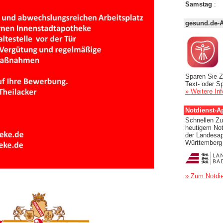
Samstag
:
gesund.de-
Sparen Sie Z
Text- oder S
» Weitere In
Notdienst-A
Schnellen Zug
heutigem Not
der Landesa
Württemberg
» Zum Notdie