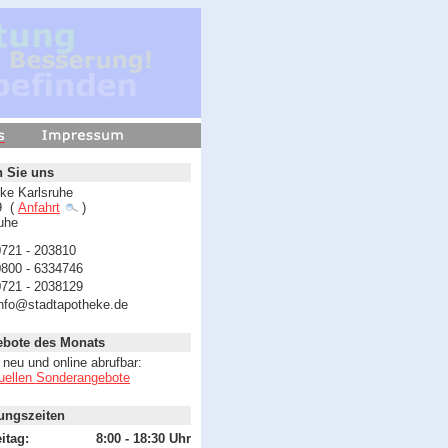
n Sie uns
ke Karlsruhe
9 (
Anfahrt
)
uhe
0721 - 203810
0800 - 6334746
0721 - 2038129
info@stadtapotheke.de
ebote des Monats
neu und online abrufbar:
uellen Sonderangebote
ungszeiten
itag:
8:00 - 18:30 Uhr